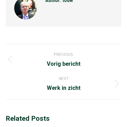
Author:
todw
Post
PREVIOUS
navigation
Previous
Vorig bericht
post:
NEXT
Next
Werk in zicht
post:
Related Posts