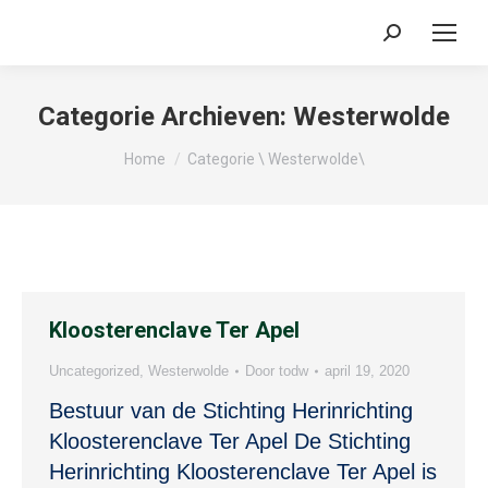
Search:
Categorie Archieven:
Westerwolde
Je bent hier:
Home
Categorie \ Westerwolde\
Kloosterenclave Ter Apel
Uncategorized
,
Westerwolde
Door
todw
april 19, 2020
Bestuur van de Stichting Herinrichting
Kloosterenclave Ter Apel De Stichting
Herinrichting Kloosterenclave Ter Apel is