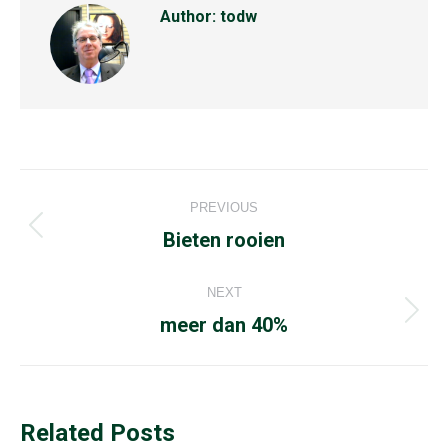
Author:
todw
Post
PREVIOUS
navigation
Previous
Bieten rooien
post:
NEXT
Next
meer dan 40%
post:
Related Posts