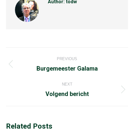
Author:
todw
Post
PREVIOUS
navigation
Previous
Burgemeester Galama
post:
NEXT
Next
Volgend bericht
post:
Related Posts