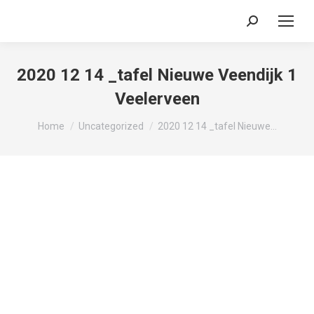
Search:
2020 12 14 _tafel Nieuwe Veendijk 1
Veelerveen
Je bent hier:
Home
Uncategorized
2020 12 14 _tafel Nieuwe…